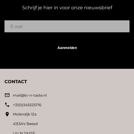
Schrijf je hier in voor onze nieuwsbrief
Aanmelden
CONTACT

mail@liv-n-taste.nl

+31(0)345525176

Molendijk 12a
4153AV Beesd
LIV 'N TASTE