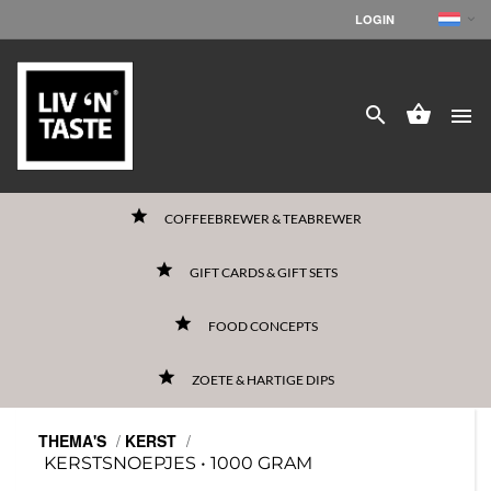
LOGIN




grade
COFFEEBREWER & TEABREWER
grade
GIFT CARDS & GIFT SETS
grade
FOOD CONCEPTS
grade
ZOETE & HARTIGE DIPS
THEMA'S
/
KERST
/
KERSTSNOEPJES • 1000 GRAM